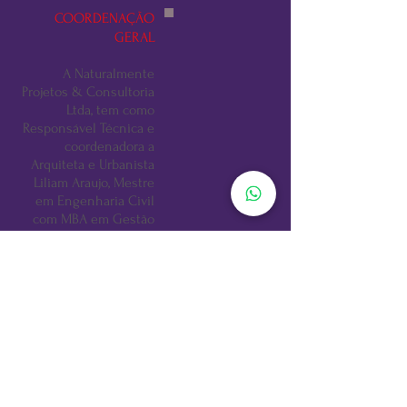
COORDENAÇÃO
GERAL
A Naturalmente
Projetos & Consultoria
Ltda, tem como
Responsável Técnica e
coordenadora a
Arquiteta e Urbanista
Liliam Araujo, Mestre
em Engenharia Civil
com MBA em Gestão
Ambiental.
Tem atuação nos
seguintes temas:
Projeto, Avaliação e
Certificação LEED,
AQUA e PROCEL,
Eficiência
energética, Atendiment
o a Requisitos da NBR
15575:2013 e