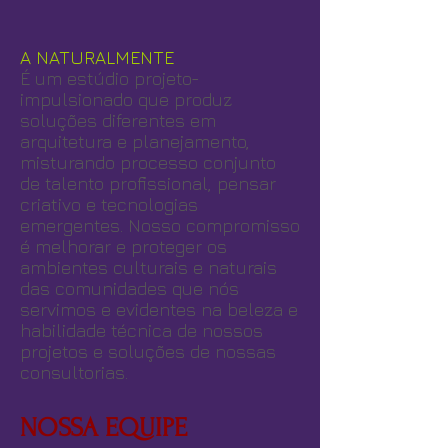
A NATURALMENTE
É um estúdio projeto-
impulsionado que produz
soluções diferentes em
arquitetura e planejamento,
misturando processo conjunto
de talento profissional, pensar
criativo e tecnologias
emergentes. Nosso compromisso
é melhorar e proteger os
ambientes culturais e naturais
das comunidades que nós
servimos e evidentes na beleza e
habilidade técnica de nossos
projetos e soluções de nossas
consultorias.
NOSSA EQUIPE