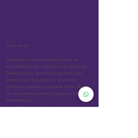
Evite riscos
Avaliamos seu projeto em relação ao
atendimento dos requisitos da Norma de
Desempenho, apontando os itens que
deveráo ser revisados, ou se estiver
conforme, podemos preparar o Data Book
do seu empreendimento para evidenciar o
atendimento.
As avaliações podem ser feitas pelo
método prescritivo ou por simulações
computacionais
Conforto Térmico
Conforto Acústico