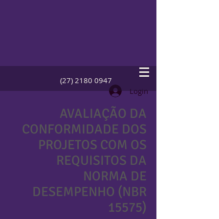
(27) 2180 0947
Login
AVALIAÇÃO DA
CONFORMIDADE DOS
PROJETOS COM OS
REQUISITOS DA
NORMA DE
DESEMPENHO (NBR
15575)