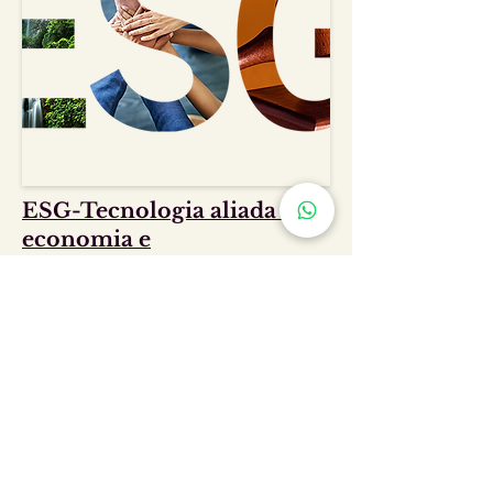
ESG-Tecnologia aliada à
economia e
sustentabilidade nos
empreendimentos
Revista HUBIMÓVEIS- A Gazeta
out/2023
Siga-nos nas redes sociais