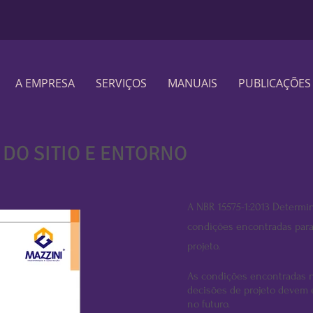
A EMPRESA
SERVIÇOS
MANUAIS
PUBLICAÇÕES
DO SITIO E ENTORNO
A NBR 15575-1:2013 Determin
condições encontradas para 
projeto.
As condições encontradas 
decisões de projeto devem e
no futuro.