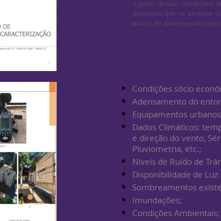
A partir dessas condições 
diretrizes que os projetos 
níveis de desempenho prec
Condições sócio econô
Adensamento do entor
Equipamentos urbanos
Dados Climáticos: temp
e direção do vento, Sér
Pluviometria, etc.;
Níveis de Ruído de Trân
Disponibilidade de Luz 
Sombreamentos existe
Imundações;
Condições Ambientais;