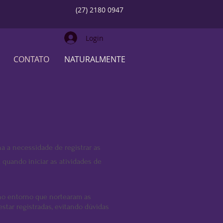
(27) 2180 0947
Login
CONTATO
NATURALMENTE
a a necessidade de registrar as
quando iniciar as atividades de
no entorno que nortearam as
star registradas, evitando dúvidas