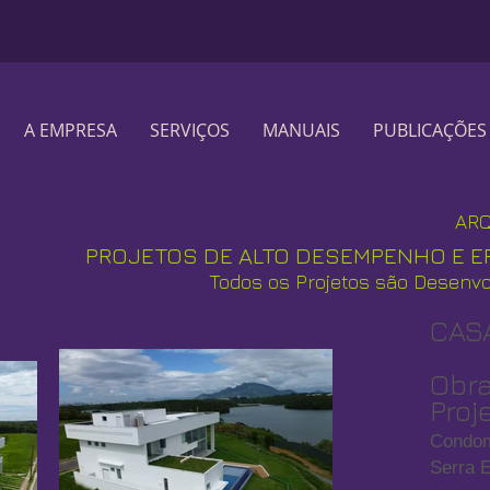
A EMPRESA
SERVIÇOS
MANUAIS
PUBLICAÇÕES
AR
PROJETOS DE ALTO DESEMPENHO E EF
Todos os Projetos são Desenv
CAS
Obra
Proj
Condom
Serra 