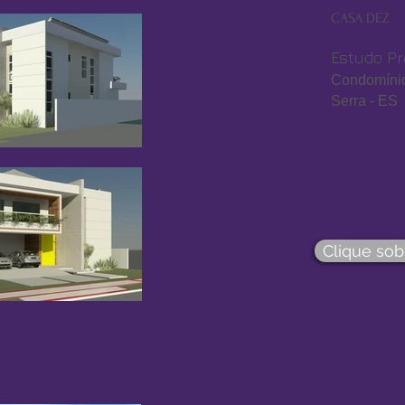
CASA DEZ
Estudo Pr
Condomínio
Serra - ES
Clique sob