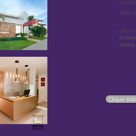
ESCRIT
ABREU J
Obra Co
Ensea
Vitória
Clique sob