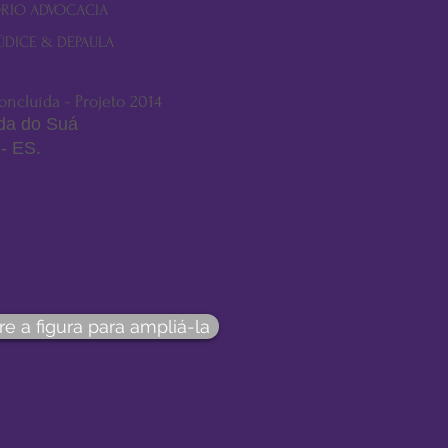
ÓRIO ADVOCACIA
ÚDICE & DEPAULA
ncluída - Projeto 2014
da do Suá
 - ES.
re a figura para ampliá-la