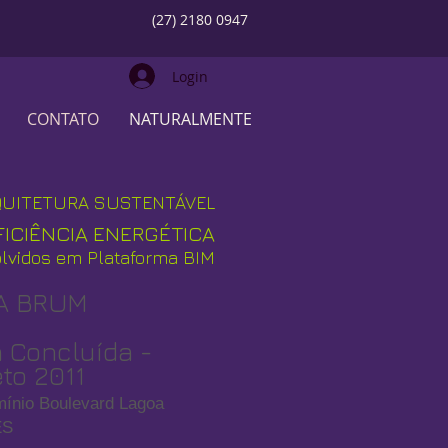
(27) 2180 0947
Login
CONTATO
NATURALMENTE
QUITETURA SUSTENTÁVEL
ICIÊNCIA ENERGÉTICA
olvidos em Plataforma BIM
A BRUM
 Concluída -
eto 2011
ínio Boulevard Lagoa
ES