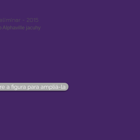
eliminar - 2015
 Alphaville jacuhy
re a figura para ampliá-la